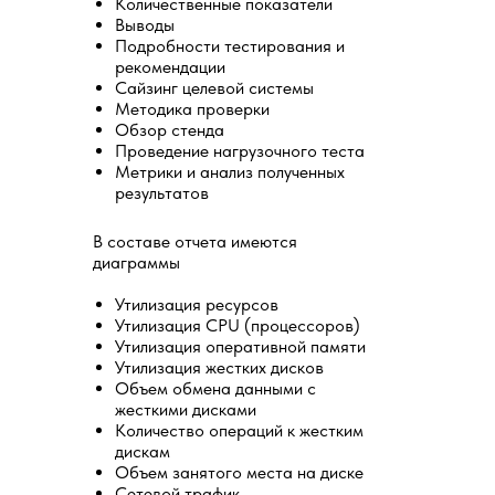
Количественные показатели
Выводы
Подробности тестирования и
Остались вопросы?
рекомендации
Сайзинг целевой системы
Методика проверки
Обзор стенда
Проведение нагрузочного теста
Метрики и анализ полученных
результатов
В составе отчета имеются
диаграммы
Утилизация ресурсов
* Имя и фамилия
Утилизация CPU (процессоров)
Утилизация оперативной памяти
Утилизация жестких дисков
Название компании
Объем обмена данными с
жесткими дисками
Количество операций к жестким
* Номер телефона
дискам
Объем занятого места на диске
Ваше сообщение
Сетевой трафик