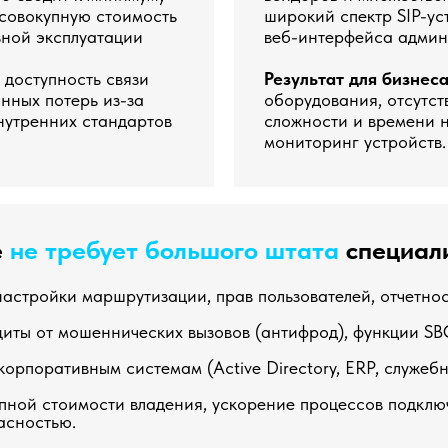
 совокупную стоимость
широкий спектр SIP-ус
зной эксплуатации
веб-интерфейса админ
доступность связи
Результат для бизнес
нных потерь из-за
оборудования, отсутств
нутренних стандартов
сложности и времени 
мониторинг устройств.
е
не требует большого штата
специал
астройки маршрутизации, прав пользователей, отчетнос
иты от мошеннических вызовов (антифрод), функции SB
корпоративным системам (Active Directory, ERP, служебн
ной стоимости владения, ускорение процессов подклю
асностью.