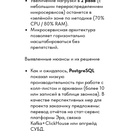
Увеличение нагрузки в
2 раза
(с
небольшим перераспределением
микросервисов) останется в
«зелёной» зоне по методике (70%
CPU / 80% RAM).
Микросервисная архитектура
позволяет горизонтально
масштабироваться без
препятствий.
Выявленные нюансы и их решение
Как и ожидалось,
PostgreSQL
показал низкую
производительность при работе с
колл-листом и архивами (более 10
млн записей в таблице звонков). В
качестве перспективных мер для
проекта заказчику предложены:
перевод отчётов на стат‑сервис
платформы Эра, связка
Kafka+ClickHouse или апгрейд
СУБД.