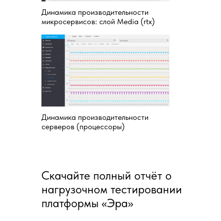
Динамика производительности
микросервисов: слой Media (rtx)
* Имя и фамилия
Название компании
* Номер телефона
Ваше сообщение
Динамика производительности
серверов (процессоры)
Отправить
Скачайте полный отчёт о
* Поля, обязательные для заполнения
нагрузочном тестировании
платформы «Эра»
Оставьте заявку и мы вам перезвоним.
Отправляя сообщение вы соглашаетесь с